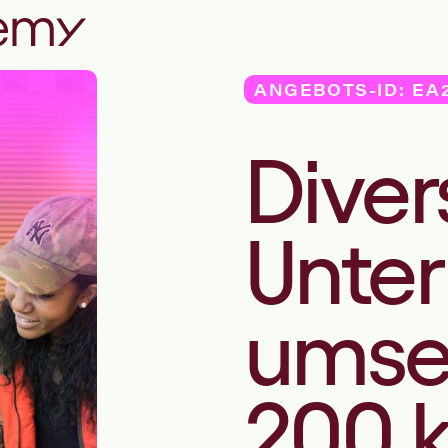
ANGEBOTS-ID: EA
Diver
Unte
umse
200 k