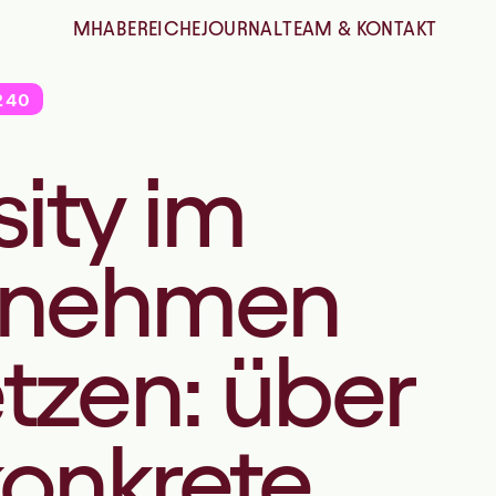
MHA
BEREICHE
JOURNAL
TEAM & KONTAKT
240
sity im
rnehmen
tzen: über
onkrete