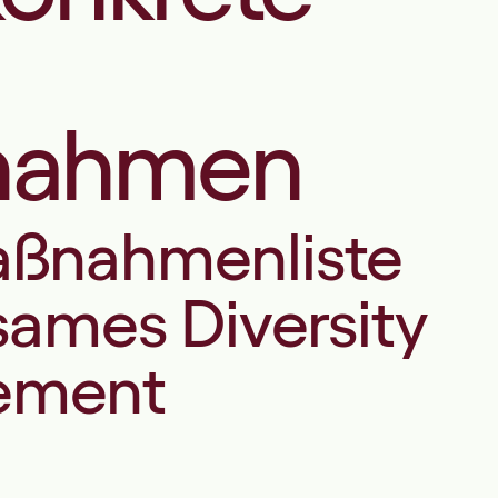
nahmen
aßnahmenliste
ksames Diversity
ement