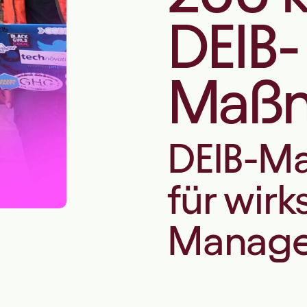
DEIB-
Maß
DEIB-M
für wir
Manag