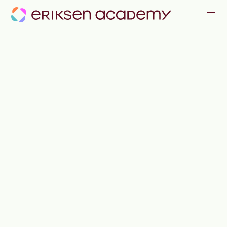
KOMMUNIKATION & KONFLIKTE
FÜHRUNG & ZUSAMMENARBEIT
ALLE ANGEBOTE
JOURNAL
TEAM