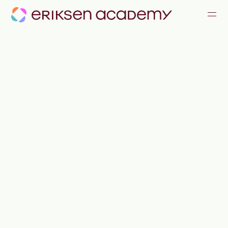
KOMMUNIKATION & KONFLIKTE
FÜHRUNG & ZUSAMMENARBEIT
ALLE ANGEBOTE
JOURNAL
TEAM