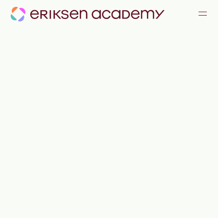
KOMMUNIKATION & KONFLIKTE
FÜHRUNG & ZUSAMMENARBEIT
ALLE ANGEBOTE
JOURNAL
TEAM