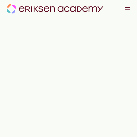
KOMMUNIKATION & KONFLIKTE
FÜHRUNG & ZUSAMMENARBEIT
ALLE ANGEBOTE
JOURNAL
TEAM