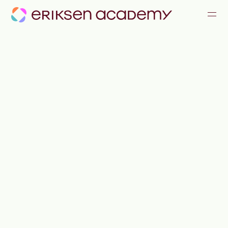
KOMMUNIKATION & KONFLIKTE
FÜHRUNG & ZUSAMMENARBEIT
ALLE ANGEBOTE
JOURNAL
TEAM